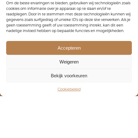
Om de beste ervaringen te bieden, gebruiken wij technologieën zoals
cookies om informatie over je apparaat op te slaan en/of te
raadplegen. Door in te stemmen met deze technologieën kunnen wij
gegevens zoals surfgedrag of unieke ID's op deze site verwerken. Als je
NIEUWSBRIEF
geen toestemming geeft of uw toestemming intrekt, kan dit een
Culinaire lekkernijen en nieuwtjes niet te vergeten
nadelige invloed hebben op bepaalde functies en mogelijkheden.
feestdagen, een leuk event, een originele
incentive...
Accepteren
Weigeren
Bekijk voorkeuren
Cookiebeleid
Verzenden
TRAITEUR MAGNUS BVBA
Divisie van Spice market group